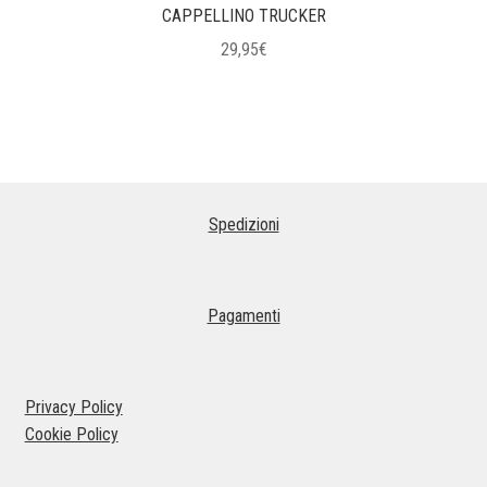
CAPPELLINO TRUCKER
29,95
€
Questo
prodotto
ha
più
varianti.
Spedizioni
Le
opzioni
possono
essere
Pagamenti
scelte
nella
pagina
Privacy Policy
del
Cookie Policy
prodotto